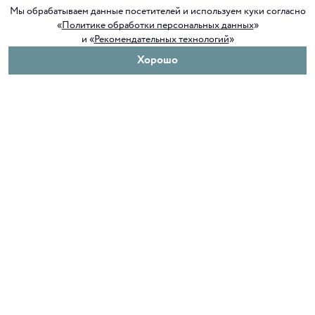
Мы обрабатываем данные посетителей и используем куки согласно
«
Политике обработки персональных данных
»
и «
Рекомендательных технологий
»
Хорошо
О нас
Покупателям
Клуб ORIGAMI
Доставка и оплата
Блог ORIGAMI
Возврат и обмен
Магазины
Как сделать заказ
Вакансии
Программа лояльности
Контакты
Служба поддержки
+7 4012 37 37 44
shop@origamiclub.ru