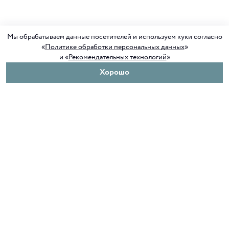
Мы обрабатываем данные посетителей и используем куки согласно
«
Политике обработки персональных данных
»
и «
Рекомендательных технологий
»
Хорошо
О нас
Покупателям
Клуб ORIGAMI
Доставка и оплата
Блог ORIGAMI
Возврат и обмен
Магазины
Как сделать заказ
Вакансии
Программа лояльности
Контакты
Служба поддержки