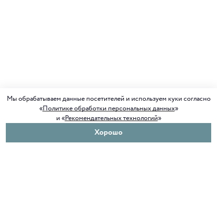
Мы обрабатываем данные посетителей и используем куки согласно
«
Политике обработки персональных данных
»
и «
Рекомендательных технологий
»
Хорошо
О нас
Покупателям
Клуб ORIGAMI
Доставка и оплата
Блог ORIGAMI
Возврат и обмен
Магазины
Как сделать заказ