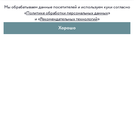
Мы обрабатываем данные посетителей и используем куки согласно
«
Политике обработки персональных данных
»
и «
Рекомендательных технологий
»
Хорошо
О нас
Покупателям
Клуб ORIGAMI
Доставка и оплата
Блог ORIGAMI
Возврат и обмен
Магазины
Как сделать заказ
Вакансии
Программа лояльности
Контакты
Служба поддержки
+7 4012 37 37 44