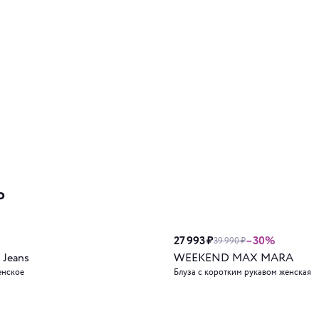
ь
27 993 ₽
–30%
39 990 ₽
 Jeans
WEEKEND MAX MARA
енское
Блуза с коротким рукавом женская