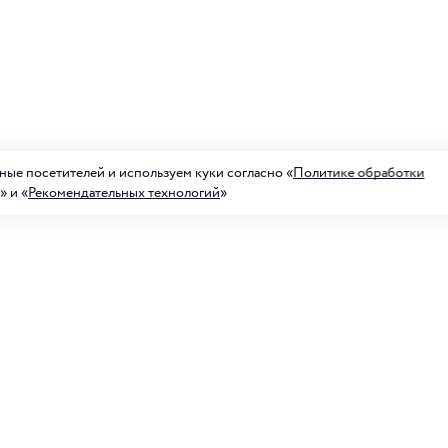
ые посетителей и используем куки согласно «
Политике обработки
» и «
Рекомендательных технологий
»
а на рассылку акций
ных предложений
Для него