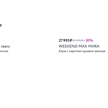
ь
27 993 ₽
–30%
39 990 ₽
 Jeans
WEEKEND MAX MARA
енское
Блуза с коротким рукавом женская