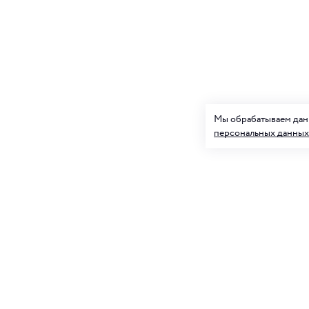
Мы обрабатываем данн
персональных данных
Подписк
О нас
и товар
Клуб ORIGAMI
Блог ORIGAMI
Для нее
Магазины
Вакансии