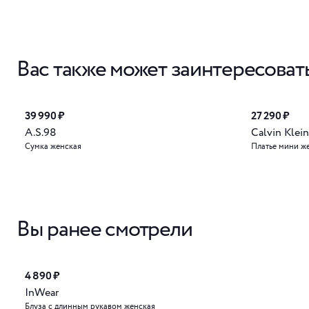
Вас также может заинтересоват
39 990 ₽
27 290 ₽
A.S.98
Calvin Klein
Сумка женская
Платье мини ж
Вы ранее смотрели
4 890 ₽
InWear
Блуза с длинным рукавом женская