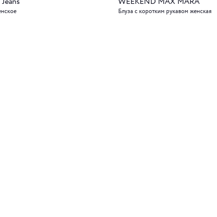
 Jeans
WEEKEND MAX MARA
енское
Блуза с коротким рукавом женская