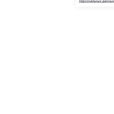
персональных данных
Подписк
О нас
и товар
Клуб ORIGAMI
Блог ORIGAMI
Для нее
Магазины
Вакансии
Контакты
Подписываясь на
персональных д
Служба поддержки
+7 4012 37 37 44
shop@origamiclub.ru