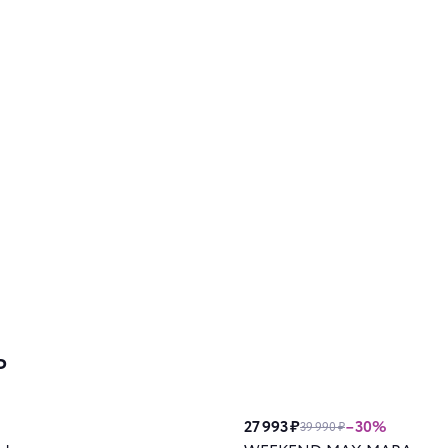
ь
27 993 ₽
–30%
39 990 ₽