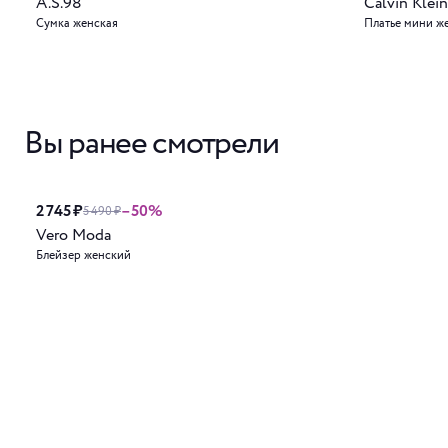
A.S.98
Calvin Klein
Сумка женская
Платье мини ж
Вы ранее смотрели
2 745 ₽
–50%
5 490 ₽
Vero Moda
Блейзер женский