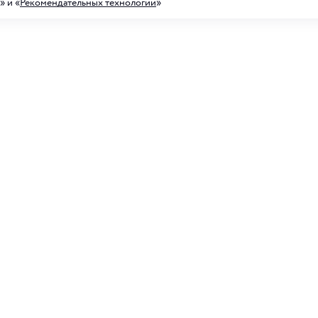
» и «
Рекомендательных технологий
»
а на рассылку акций
ных предложений
Для него
 рассылку, я соглашаюсь с
условиями обработки
анных