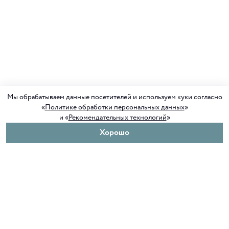
Мы обрабатываем данные посетителей и используем куки согласно
«
Политике обработки персональных данных
»
и «
Рекомендательных технологий
»
Хорошо
О нас
Покупателям
Клуб ORIGAMI
Доставка и оплата
Блог ORIGAMI
Возврат и обмен
Магазины
Как сделать заказ